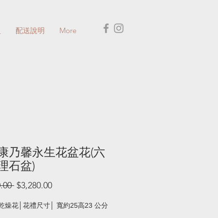
盅
配送說明
More
康乃馨永生花盆花(六
理石盆)
一
促
.00 
$3,280.00
般
銷
價
價
乾燥花│花禮尺寸│ 寬約25高23 公分
格
格