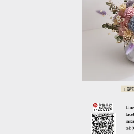
↓ 
Lin
face
inst
tel: