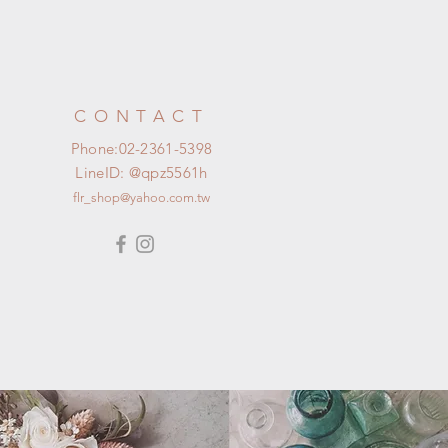
CONTACT
Phone:02-2361-5398
LineID: @qpz5561h​
flr_shop@yahoo.com.tw