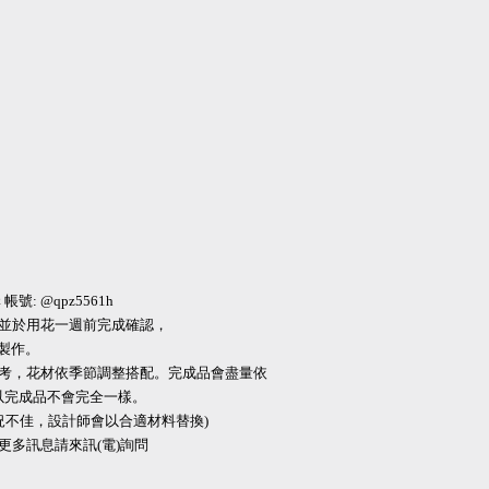
帳號: @qpz5561h
，並於用花一週前完成確認，
製作。
系參考，花材依季節調整搭配。完成品會盡量依
以完成品不會完全一樣。
況不佳，設計師會以合適材料替換)
，更多訊息請來訊(電)詢問