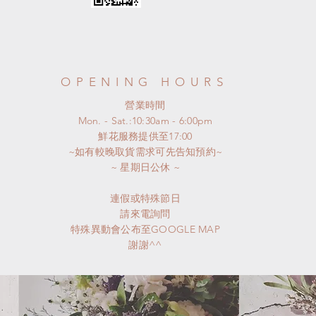
OPENING HOURS
​營業時間
Mon. - Sat.:10:30am - 6:00pm
​鮮花服務提供至17:00
~如有較晚取貨需求可先告知預約~
​~ 星期日公休 ~
連假或特殊節日
請來電詢問
特殊異動會公布至GOOGLE MAP
謝謝^^