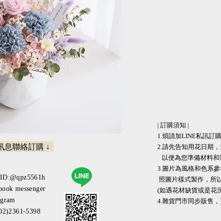
| 訂購須知 |
1.煩請加LINE私訊訂購 
請訊息聯絡訂購 ↓
2.請先告知用花日期
以便為您準備材料和
3.圖片為風格和色
eID:@qpz5561h
照圖片樣式製作，所
book messenger
(如遇花材缺貨或是花
agram
​​4.雜貨門市同步販售
(02)2361-5398