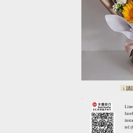
↓ 
Lin
face
inst
tel: