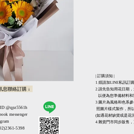
| 訂購須知 |
1.煩請加LINE私訊訂購 
請訊息聯絡訂購 ↓
2.請先告知用花日期
以便為您準備材料和
3.圖片為風格和色
eID:@qpz5561h
照圖片樣式製作，所
book messenger
(如遇花材缺貨或是花
agram
​​4.雜貨門市同步販售
(02)2361-5398