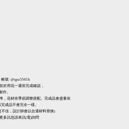
帳號: @qpz5561h
，並於用花一週前完成確認，
製作。
系參考，花材依季節調整搭配。完成品會盡量依
以完成品不會完全一樣。
況不佳，設計師會以合適材料替換)
，更多訊息請來訊(電)詢問