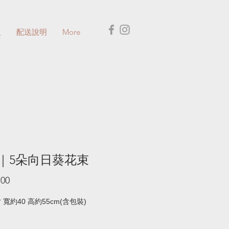
盅
配送說明
More
｜5朵向日葵花束
價
.00
格
寬約40 高約55cm(含包裝)