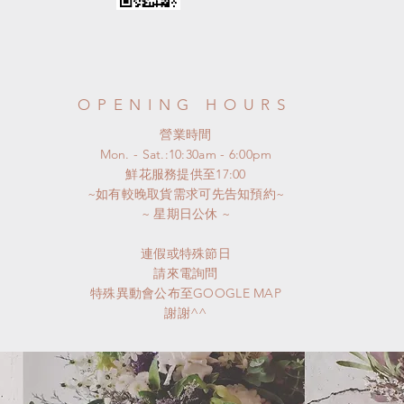
OPENING HOURS
​營業時間
Mon. - Sat.:10:30am - 6:00pm
​鮮花服務提供至17:00
~如有較晚取貨需求可先告知預約~
​~ 星期日公休 ~
連假或特殊節日
請來電詢問
特殊異動會公布至GOOGLE MAP
謝謝^^