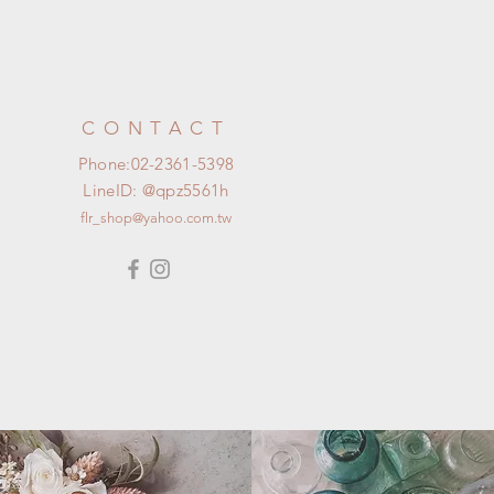
CONTACT
Phone:02-2361-5398
LineID: @qpz5561h​
flr_shop@yahoo.com.tw