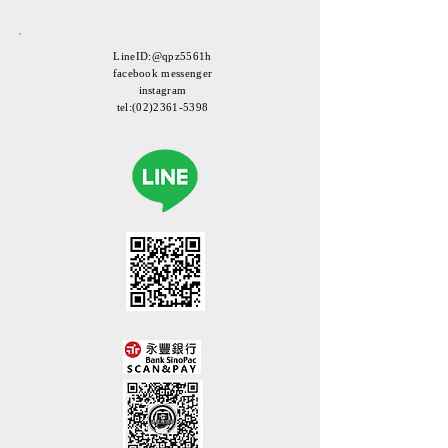
LineID:@qpz5561h
facebook messenger
instagram
tel:
(02)2361-5398