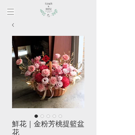
鮮花｜金粉芳桃提籃盆
花