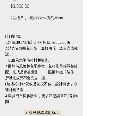
價
$3,800.00
格
│花禮尺寸│寬約55cm 高約35cm
| 訂購須知 |
1.煩請加LINE私訊訂購 帳號: @qpz5561h
2.請先告知用花日期，並於用花一週前完成確
認，
以便為您準備材料和製作。
3.圖片為風格和色系參考，花材依季節調整搭
配。完成品會盡量依 照圖片樣式製作，
所以完成品不會完全一樣。
(如遇花材缺貨或是花況不佳，設計師會以合
適材料替換)
​​4.雜貨門市同步販售，更多訊息請來訊(電)詢
問
↓ 請訊息聯絡訂購 ↓