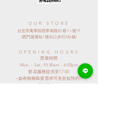
OUR STORE
台北市萬華區西寧南路82巷7-1號1F
(西門捷運站1號出口步行3分鐘)
OPENING HOURS
​營業時間
Mon. - Sat.:10:30am - 6:00pm
​鮮花服務提供至17:00
~如有較晚取貨需求可先告知預約~
​~ 星期日公休 ~
連假或特殊節日
請來電詢問
特殊異動會公布至GOOGLE MAP
謝謝^^
CONTACT