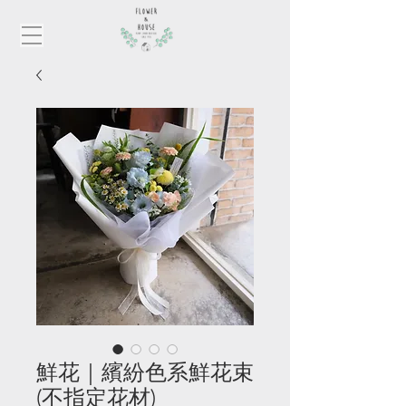
鮮花｜繽紛色系鮮花束
(不指定花材)