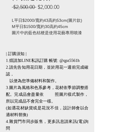
一
促
 $2,500.00 
$2,000.00
般
銷
價
價
L平日$2000/寬約43高約53cm(圖片款)
格
格
M平日$1500/寬約30高約45cm
圖片中的藍色桔梗是使用花藝專用噴漆
上色
| 訂購須知 |
1.煩請加LINE私訊訂購 帳號: @qpz5561h
2.請先告知用花日期，並於用花一週前完成確
認，
以便為您準備材料和製作。
3.圖片為風格和色系參考，花材依季節調整搭
配。完成品會盡量依 照圖片樣式製作，
所以完成品不會完全一樣。
(如遇花材缺貨或是花況不佳，設計師會以合
適材料替換)
​​4.雜貨門市同步販售，更多訊息請來訊(電)詢
問