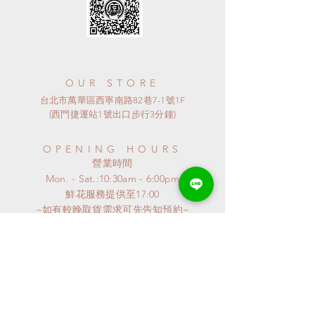
OUR STORE
台北市萬華區西寧南路82巷7-1號1F
(西門捷運站1號出口步行3分鐘)
OPENING HOURS
​營業時間
Mon. - Sat.:10:30am - 6:00pm
​鮮花服務提供至17:00
~如有較晚取貨需求可先告知預約~
​~ 星期日公休 ~
連假或特殊節日
請來電詢問
特殊異動會公布至GOOGLE MAP
謝謝^^