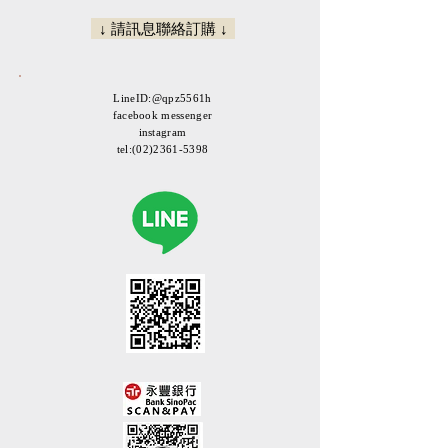
↓ 請訊息聯絡訂購 ↓
LineID:@qpz5561h
facebook messenger
instagram
tel:
(02)2361-5398