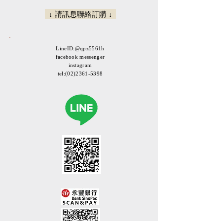
↓ 請訊息聯絡訂購 ↓
LineID:@qpz5561h
facebook messenger
instagram
tel:
(02)2361-5398