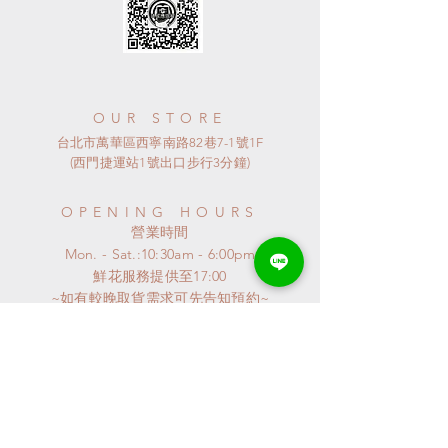
OUR STORE
台北市萬華區西寧南路82巷7-1號1F
(西門捷運站1號出口步行3分鐘)
OPENING HOURS
​營業時間
Mon. - Sat.:10:30am - 6:00pm
​鮮花服務提供至17:00
~如有較晚取貨需求可先告知預約~
​~ 星期日公休 ~
連假或特殊節日
請來電詢問
特殊異動會公布至GOOGLE MAP
謝謝^^