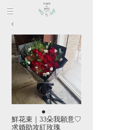
鮮花束｜33朵我願意♡
求婚助攻紅玫瑰