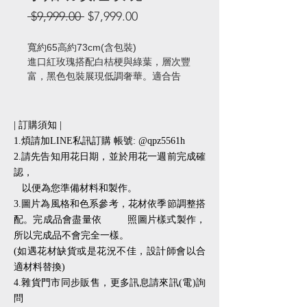
一
促
 $9,999.00 
$7,999.00
般
銷
價
價
寬約65高約73cm(含包裝)
格
格
進口紅玫瑰搭配白桔梗與綠葉，層次豐
富，黑色包裝展現低調奢華。適合告
白、求婚、生日、紀念日等重要時刻，
傳遞最真摯的心意。
| 訂購須知 |
1.煩請加LINE私訊訂購 帳號: @qpz5561h
2.請先告知用花日期，並於用花一週前完成確
認，
以便為您準備材料和製作。
3.圖片為風格和色系參考，花材依季節調整搭
配。完成品會盡量依 照圖片樣式製作，
所以完成品不會完全一樣。
(如遇花材缺貨或是花況不佳，設計師會以合
適材料替換)
​​4.雜貨門市同步販售，更多訊息請來訊(電)詢
問