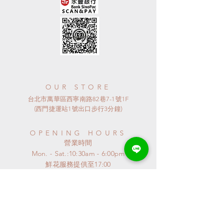
OUR STORE
台北市萬華區西寧南路82巷7-1號1F
(西門捷運站1號出口步行3分鐘)
OPENING HOURS
​營業時間
Mon. - Sat.:10:30am - 6:00pm
​鮮花服務提供至17:00
~如有較晚取貨需求可先告知預約~
​~ 星期日公休 ~
連假或特殊節日
請來電詢問