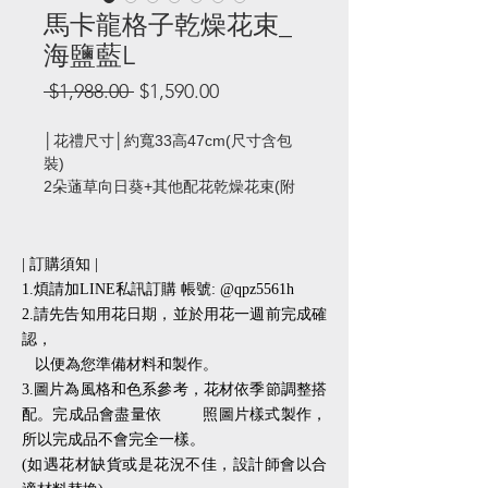
馬卡龍格子乾燥花束_
海鹽藍L
一
促
 $1,988.00 
$1,590.00
般
銷
價
價
│花禮尺寸│約寬33高47cm(尺寸含包
格
格
裝)
2朵蓪草向日葵+其他配花乾燥花束(附
提袋)
畢業小帽加購價NT39元
| 訂購須知 |
1.煩請加LINE私訊訂購 帳號: @qpz5561h
2.請先告知用花日期，並於用花一週前完成確
認，
以便為您準備材料和製作。
3.圖片為風格和色系參考，花材依季節調整搭
配。完成品會盡量依 照圖片樣式製作，
所以完成品不會完全一樣。
(如遇花材缺貨或是花況不佳，設計師會以合