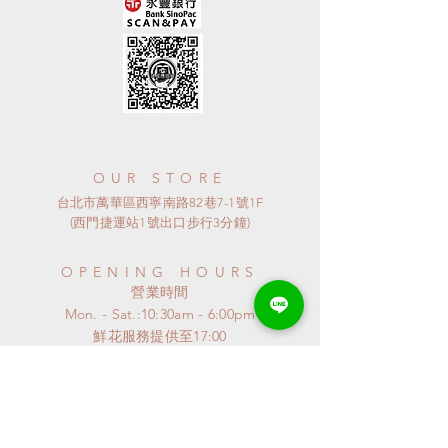
OUR STORE
台北市萬華區西寧南路82巷7-1號1F
(西門捷運站1號出口步行3分鐘)
OPENING HOURS
​營業時間
Mon. - Sat.:10:30am - 6:00pm
​鮮花服務提供至17:00
~如有較晚取貨需求可先告知預約~
​~ 星期日公休 ~
連假或特殊節日
請來電詢問