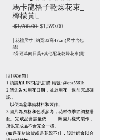
馬卡龍格子乾燥花束_
檸檬黃L
一
促
 $1,988.00 
$1,590.00
般
銷
價
價
│花禮尺寸│約寬33高47cm(尺寸含包
格
格
裝)
2朵蓪草向日葵+其他配花乾燥花束(附
提袋)
畢業小帽加購價NT39元
| 訂購須知 |
1.煩請加LINE私訊訂購 帳號: @qpz5561h
2.請先告知用花日期，並於用花一週前完成確
認，
以便為您準備材料和製作。
3.圖片為風格和色系參考，花材依季節調整搭
配。完成品會盡量依 照圖片樣式製作，
所以完成品不會完全一樣。
(如遇花材缺貨或是花況不佳，設計師會以合