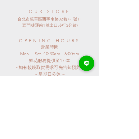
OUR STORE
台北市萬華區西寧南路82巷7-1號1F
(西門捷運站1號出口步行3分鐘)
OPENING HOURS
​營業時間
Mon. - Sat.:10:30am - 6:00pm
​鮮花服務提供至17:00
~如有較晚取貨需求可先告知預約~
​~ 星期日公休 ~
連假或特殊節日
請來電詢問
特殊異動會公布至GOOGLE MAP
謝謝^^
CONTACT
Phone:
02-2361-5398
LineID: @qpz5561h​