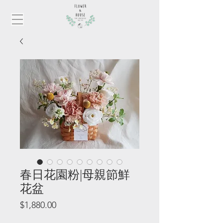
春日花園粉|母親節鮮
花盆
價
$1,880.00
格