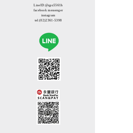
LineID:@qpz5561h
facebook messenger
instagram
tel:
(02)2361-5398