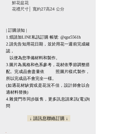
鮮花盆花
花禮尺寸│ 寬約27高24 公分
| 訂購須知 |
1.煩請加LINE私訊訂購 帳號: @qpz5561h
2.請先告知用花日期，並於用花一週前完成確
認，
以便為您準備材料和製作。
3.圖片為風格和色系參考，花材依季節調整搭
配。完成品會盡量依 照圖片樣式製作，
所以完成品不會完全一樣。
(如遇花材缺貨或是花況不佳，設計師會以合
適材料替換)
​​4.雜貨門市同步販售，更多訊息請來訊(電)詢
問
↓ 請訊息聯絡訂購 ↓