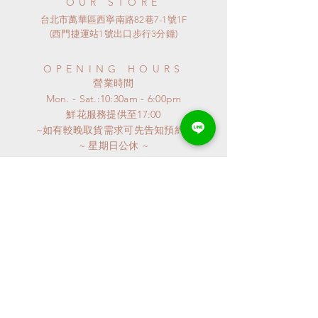
OUR STORE
台北市萬華區西寧南路82巷7-1號1F
(西門捷運站1號出口步行3分鐘)
OPENING HOURS
​營業時間
Mon. - Sat.:10:30am - 6:00pm
​鮮花服務提供至17:00
~如有較晚取貨需求可先告知預約~
​~ 星期日公休 ~
連假或特殊節日
請來電詢問
特殊異動會公布至GOOGLE MAP
謝謝^^
CONTACT
Phone:
02-2361-5398
LineID: @qpz5561h​
flr_shop@yahoo.com.tw