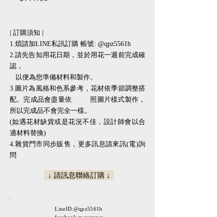
格
| 訂購須知 |
1.煩請加LINE私訊訂購 帳號: @qpz5561h
2.請先告知用花日期，並於用花一週前完成確
認，
以便為您準備材料和製作。
3.圖片為風格和色系參考，花材依季節調整搭
配。完成品會盡量依 照圖片樣式製作，
所以完成品不會完全一樣。
(如遇花材缺貨或是花況不佳，設計師會以合
適材料替換)
​​4.雜貨門市同步販售，更多訊息請來訊(電)詢
問
↓ 請訊息聯絡訂購 ↓
LineID:@qpz5561h