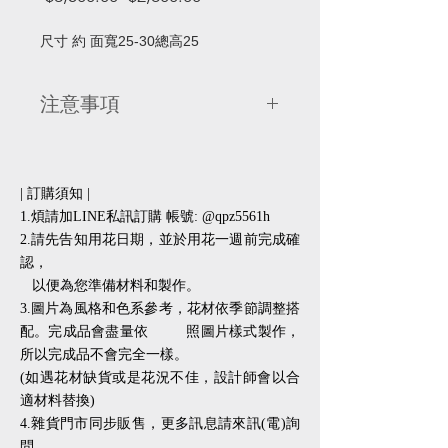
般
銷
價
價
尺寸 約 面寬25-30總高25
格
格
注意事項
1.請先告知用花日期，並於用花一週前
完成確認，以便準備材料和製作。
2.圖片為風格和色系參考，花材依季節
| 訂購須知 |
調整搭配。完成品會盡量依照圖片樣式
1.煩請加LINE私訊訂購 帳號: @qpz5561h
製作，由於每朵花的姿態不同，所以完
2.請先告知用花日期，並於用花一週前完成確
成品不會完全一樣。
認，
(如遇花材缺貨或是花況不佳的情況，
以便為您準備材料和製作。
設計師會以合適材料替換)
3.圖片為風格和色系參考，花材依季節調整搭
3.如需卡片請於訂單備註卡片內容 (開
幕花禮請填寫 店名/賀詞/送禮人)
配。完成品會盡量依 照圖片樣式製作，
所以完成品不會完全一樣。
| 配送方式 |
(如遇花材缺貨或是花況不佳，設計師會以合
乾燥花/不凋花:全省宅配
適材料替換)
(外縣市宅配偶有延誤意外，有時間性
​​4.雜貨門市同步販售，更多訊息請來訊(電)詢
的花禮如婚禮使用或婚紗拍照，請提早
問