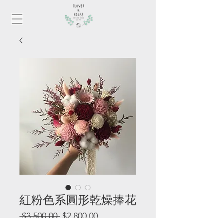
紅粉色系圓形乾燥捧花
一
促
 $3,500.00 
$2,800.00