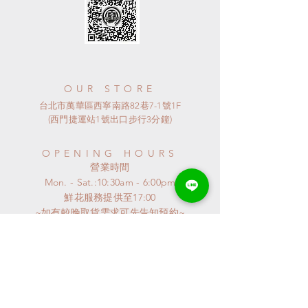
| ABOUT US |
把花草帶進生活裡，豐富著在地球上的
每一天。
OUR STORE
台北市萬華區西寧南路82巷7-1號1F
(西門捷運站1號出口步行3分鐘)
OPENING HOURS
​營業時間
Mon. - Sat.:10:30am - 6:00pm
​鮮花服務提供至17:00
~如有較晚取貨需求可先告知預約~
​~ 星期日公休 ~
連假或特殊節日
請來電詢問
特殊異動會公布至GOOGLE MAP
謝謝^^