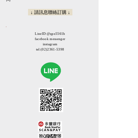
收件日期!!謝謝)
(乾燥花在運送過程中多少會有掉落狀
↓ 請訊息聯絡訂購 ↓
況是正常現象喔^^)
自取地點:台北市萬華區西寧南路82巷7-
1號
LineID:@qpz5561h
(西門捷運站1號出口步行3分鐘)
facebook messenger
(自取免運/請傳訊息通知另開免運頁面
instagram
下單喔!謝謝^^)
tel:
(02)2361-5398
| 保存方式 |
不凋花鑑賞期約1-2年，乾燥花鑑賞期
約半年，請放置於通風/乾燥的環境並
避免陽光直射以延長觀賞期。
| 提供客製服務 |
可依需求訂製新娘捧花/新郎胸花/各式
花禮，請提前兩個禮拜與我們聯絡討
論。
服務項目：鮮花/乾燥花
捧花/胸花/手花/頭花/花束/盆花/花籃