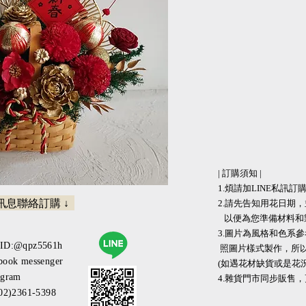
| 訂購須知 |
1.煩請加LINE私訊訂購 
請訊息聯絡訂購 ↓
2.請先告知用花日期
以便為您準備材料和
3.圖片為風格和色
eID:@qpz5561h
照圖片樣式製作，所
book messenger
(如遇花材缺貨或是花
agram
​​4.雜貨門市同步販售
(02)2361-5398