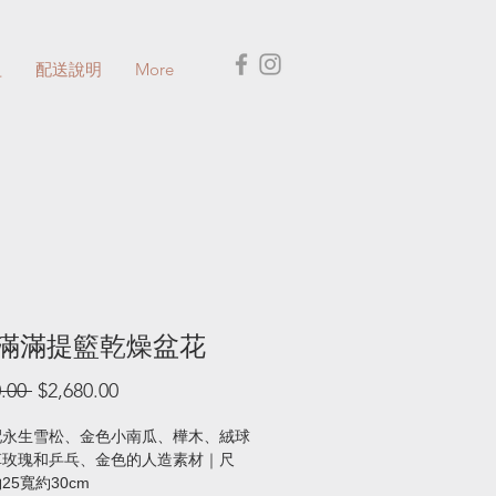
盅
配送說明
More
滿滿提籃乾燥盆花
一
促
.00 
$2,680.00
般
銷
價
價
配永生雪松、金色小南瓜、樺木、絨球
草玫瑰和乒乓、金色的人造素材｜尺
格
格
25寬約30cm