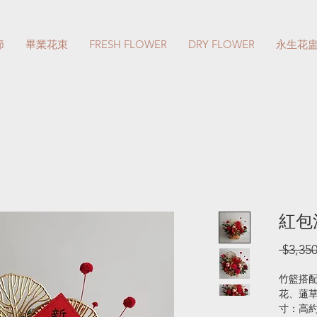
節
畢業花束
FRESH FLOWER
DRY FLOWER
永生花
紅包
 $3,350
竹籃搭
花、蓪
寸：高約