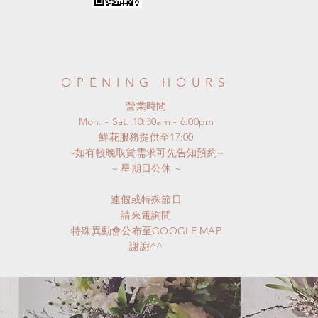
OPENING HOURS
​營業時間
Mon. - Sat.:10:30am - 6:00pm
​鮮花服務提供至17:00
~如有較晚取貨需求可先告知預約~
​~ 星期日公休 ~
連假或特殊節日
請來電詢問
特殊異動會公布至GOOGLE MAP
謝謝^^