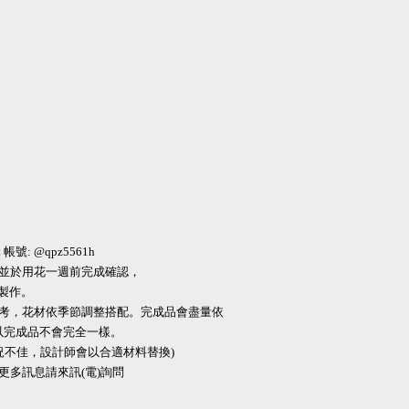
帳號: @qpz5561h
，並於用花一週前完成確認，
製作。
系參考，花材依季節調整搭配。完成品會盡量依
以完成品不會完全一樣。
況不佳，設計師會以合適材料替換)
，更多訊息請來訊(電)詢問