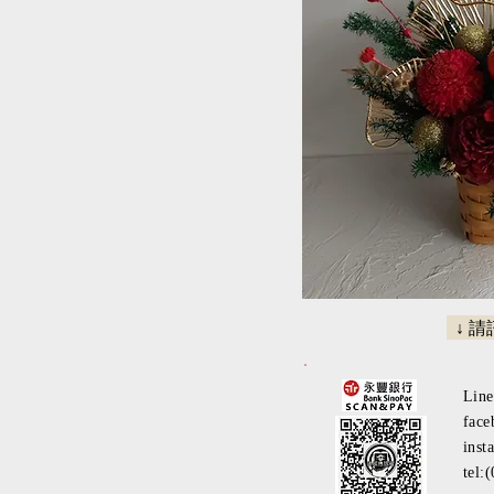
↓ 
Lin
face
inst
tel: