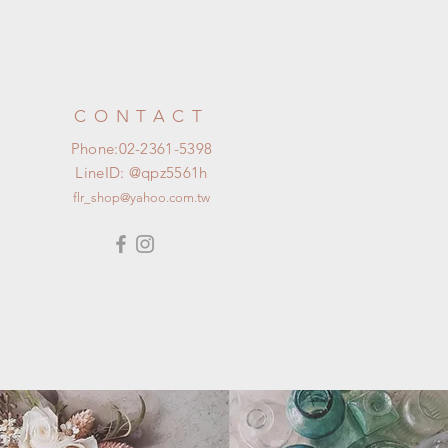
CONTACT
Phone:02-2361-5398
LineID: @qpz5561h​
flr_shop@yahoo.com.tw