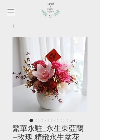
繁華永駐_永生東亞蘭
+玫瑰 精緻永生盆花