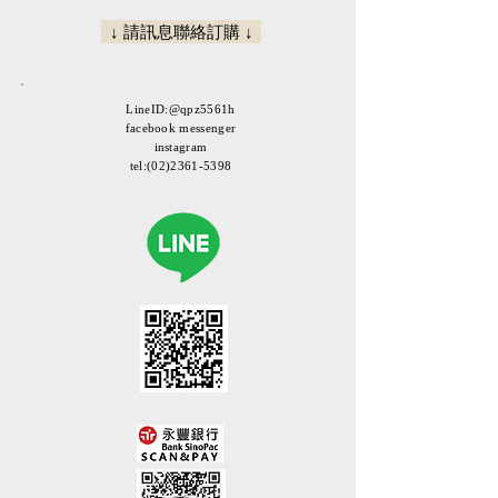
↓ 請訊息聯絡訂購 ↓
LineID:@qpz5561h
facebook messenger
instagram
tel:
(02)2361-5398