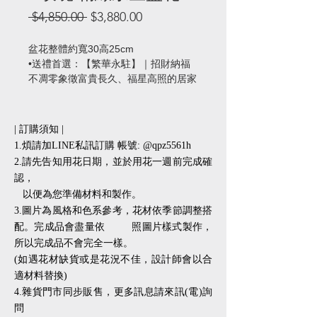
一
促
 $4,850.00 
$3,880.00
般
銷
價
價
盆花整體約寬30高25cm
格
格
•送禮首選：【繁華永駐】｜招財納福
不凋零象徵富貴長久、福星高照的居家
開運擺飾。
| 訂購須知 |
1.煩請加LINE私訊訂購 帳號: @qpz5561h
2.請先告知用花日期，並於用花一週前完成確
認，
以便為您準備材料和製作。
3.圖片為風格和色系參考，花材依季節調整搭
配。完成品會盡量依 照圖片樣式製作，
所以完成品不會完全一樣。
(如遇花材缺貨或是花況不佳，設計師會以合
適材料替換)
​​4.雜貨門市同步販售，更多訊息請來訊(電)詢
問