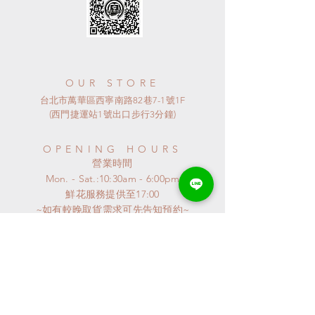
OUR STORE
台北市萬華區西寧南路82巷7-1號1F
(西門捷運站1號出口步行3分鐘)
OPENING HOURS
​營業時間
Mon. - Sat.:10:30am - 6:00pm
​鮮花服務提供至17:00
~如有較晚取貨需求可先告知預約~
​~ 星期日公休 ~
連假或特殊節日
請來電詢問
特殊異動會公布至GOOGLE MAP
謝謝^^