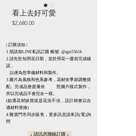
看上去好可愛
價
$2,680.00
格
| 訂購須知 |
1.煩請加LINE私訊訂購 帳號: @qpz5561h
2.請先告知用花日期，並於用花一週前完成確
認，
以便為您準備材料和製作。
3.圖片為風格和色系參考，花材依季節調整搭
配。完成品會盡量依 照圖片樣式製作，
所以完成品不會完全一樣。
(如遇花材缺貨或是花況不佳，設計師會以合
適材料替換)
​​4.雜貨門市同步販售，更多訊息請來訊(電)詢
問
↓ 請訊息聯絡訂購 ↓