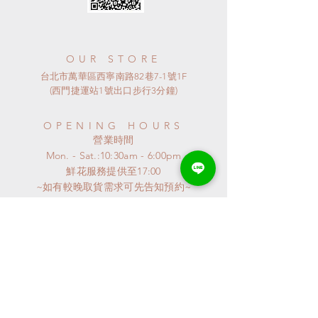
OUR STORE
台北市萬華區西寧南路82巷7-1號1F
(西門捷運站1號出口步行3分鐘)
OPENING HOURS
​營業時間
Mon. - Sat.:10:30am - 6:00pm
​鮮花服務提供至17:00
~如有較晚取貨需求可先告知預約~
​~ 星期日公休 ~
連假或特殊節日
請來電詢問
特殊異動會公布至GOOGLE MAP
謝謝^^
CONTACT