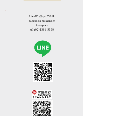
LineID:@qpz5561h
facebook messenger
instagram
tel:
(02)2361-5398