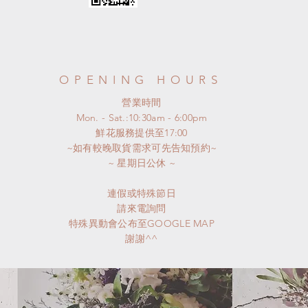
OPENING HOURS
​營業時間
Mon. - Sat.:10:30am - 6:00pm
​鮮花服務提供至17:00
~如有較晚取貨需求可先告知預約~
​~ 星期日公休 ~
連假或特殊節日
請來電詢問
特殊異動會公布至GOOGLE MAP
謝謝^^