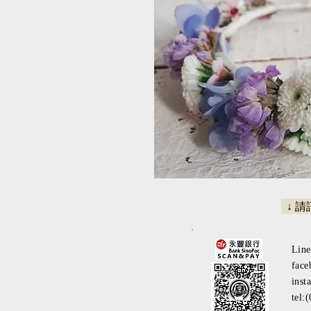
↓ 
Lin
face
inst
tel: