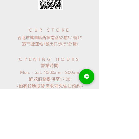
OUR STORE
台北市萬華區西寧南路82巷7-1號1F
(西門捷運站1號出口步行3分鐘)
OPENING HOURS
​營業時間
Mon. - Sat.:10:30am - 6:00pm
​鮮花服務提供至17:00
~如有較晚取貨需求可先告知預約~
​~ 星期日公休 ~
連假或特殊節日
請來電詢問
特殊異動會公布至GOOGLE MAP
謝謝^^