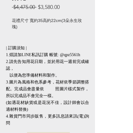
一
促
 $4,475.00 
$3,580.00
般
銷
價
價
花禮尺寸 寬約35高約22cm(3朵永生玫
格
格
瑰)
| 訂購須知 |
1.煩請加LINE私訊訂購 帳號: @qpz5561h
2.請先告知用花日期，並於用花一週前完成確
認，
以便為您準備材料和製作。
3.圖片為風格和色系參考，花材依季節調整搭
配。完成品會盡量依 照圖片樣式製作，
所以完成品不會完全一樣。
(如遇花材缺貨或是花況不佳，設計師會以合
適材料替換)
​​4.雜貨門市同步販售，更多訊息請來訊(電)詢
問