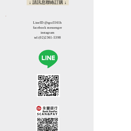
↓ 請訊息聯絡訂購 ↓
LineID:@qpz5561h
facebook messenger
instagram
tel:
(02)2361-5398