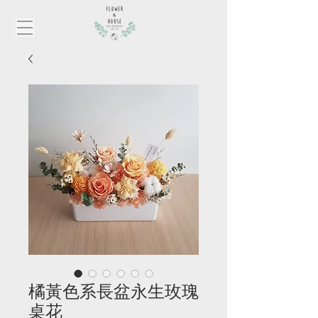
橘黃色系長盆永生玫瑰
桌花