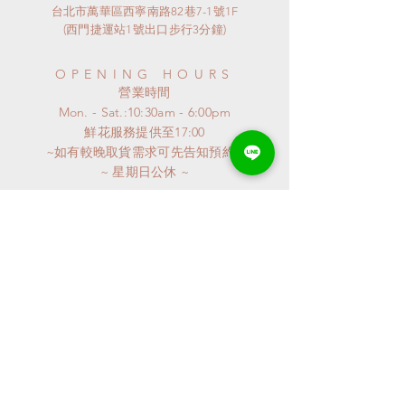
台北市萬華區西寧南路82巷7-1號1F
(西門捷運站1號出口步行3分鐘)
OPENING HOURS
​營業時間
Mon. - Sat.:10:30am - 6:00pm
​鮮花服務提供至17:00
~如有較晚取貨需求可先告知預約~
​~ 星期日公休 ~
連假或特殊節日
請來電詢問
特殊異動會公布至GOOGLE MAP
謝謝^^
CONTACT
Phone:
02-2361-5398
LineID: @qpz5561h​
flr_shop@yahoo.com.tw