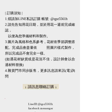
| 訂購須知 |
1.煩請加LINE私訊訂購 帳號: @qpz5561h
2.請先告知用花日期，並於用花一週前完成確
認，
以便為您準備材料和製作。
3.圖片為風格和色系參考，花材依季節調整搭
配。完成品會盡量依 照圖片樣式製作，
所以完成品不會完全一樣。
(如遇花材缺貨或是花況不佳，設計師會以合
適材料替換)
​​4.雜貨門市同步販售，更多訊息請來訊(電)詢
問
↓ 請訊息聯絡訂購 ↓
LineID:@qpz5561h
facebook messenger