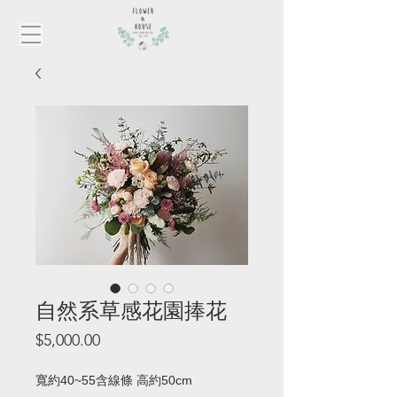
自然系草感花園捧花
價
$5,000.00
格
寬約40~55含線條 高約50cm