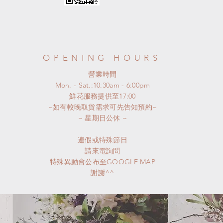
OPENING HOURS
​營業時間
Mon. - Sat.:10:30am - 6:00pm
​鮮花服務提供至17:00
~如有較晚取貨需求可先告知預約~
​~ 星期日公休 ~
連假或特殊節日
請來電詢問
特殊異動會公布至GOOGLE MAP
謝謝^^