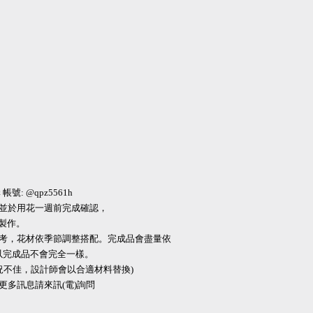
帳號: @qpz5561h
，並於用花一週前完成確認，
製作。
系參考，花材依季節調整搭配。完成品會盡量依
以完成品不會完全一樣。
況不佳，設計師會以合適材料替換)
，更多訊息請來訊(電)詢問