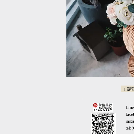
↓ 
Lin
face
inst
tel: