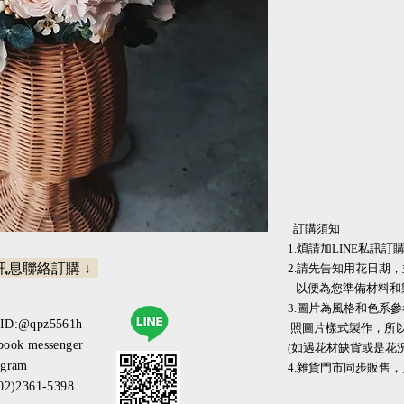
| 訂購須知 |
1.煩請加LINE私訊訂購 
請訊息聯絡訂購 ↓
2.請先告知用花日期
以便為您準備材料和
3.圖片為風格和色
eID:@qpz5561h
照圖片樣式製作，所
book messenger
(如遇花材缺貨或是花
agram
​​4.雜貨門市同步販售
(02)2361-5398