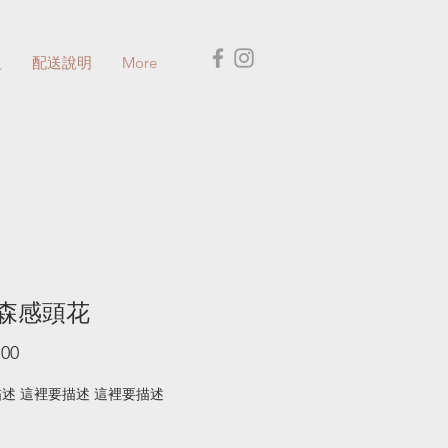
盅
配送說明
More
森感頭花
價
.00
格
述 這裡要描述 這裡要描述