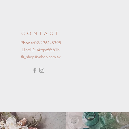
CONTACT
Phone:02-2361-5398
LineID: @qpz5561h​
flr_shop@yahoo.com.tw