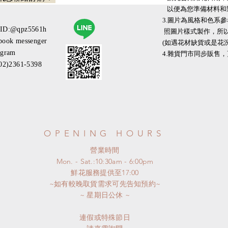
以便為您準備材料和
3.圖片為風格和色
eID:@qpz5561h
照圖片樣式製作，所
book messenger
(如遇花材缺貨或是花
agram
​​4.雜貨門市同步販售
(02)2361-5398
OPENING HOURS
​營業時間
Mon. - Sat.:10:30am - 6:00pm
​鮮花服務提供至17:00
~如有較晚取貨需求可先告知預約~
​~ 星期日公休 ~
連假或特殊節日