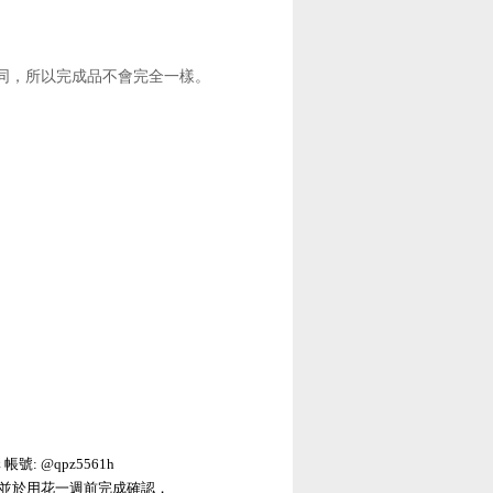
同，所以完成品不會完全一樣。
帳號: @qpz5561h
，並於用花一週前完成確認，