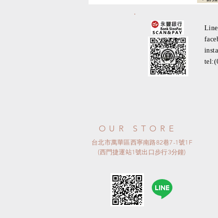
Lin
face
inst
tel:
OUR STORE
台北市萬華區西寧南路82巷7-1號1F
(西門捷運站1號出口步行3分鐘)