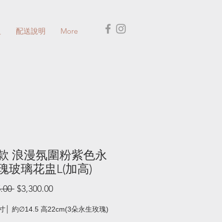
盅
配送說明
More
款 浪漫氛圍粉紫色永
瑰玻璃花盅L(加高)
一
促
.00 
$3,300.00
般
銷
價
價
│ 約∅14.5 高22cm(3朵永生玫瑰)
格
格