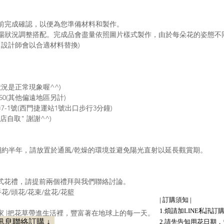
週前完成確認，以便為您準備材料和製作。
市場狀況調整搭配。完成品會盡量依照圖片樣式製作，由於每朵花的姿態不
，設計師會以合適材料替換)
況是正常現象喔^^)
0(其他偏遠地區另計)
-1號(西門捷運站1號出口步行3分鐘)
自取" 謝謝^^)
賞期約半年，請放置於通風/乾燥的環境並避免陽光直射以延長觀賞期。
各式花禮，請提前兩個禮拜與我們聯絡討論。
花/頭花/花束/盆花/花籃
| 訂購須知 |
1.煩請加LINE私訊訂購 
 花藝之家 |把花草帶進生活裡，豐富著在地球上的每一天。
請訊息聯絡訂購 ↓
2.請先告知用花日期