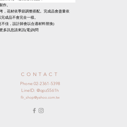
製作。
系參考，花材依季節調整搭配。完成品會盡量依
以完成品不會完全一樣。
況不佳，設計師會以合適材料替換)
，更多訊息請來訊(電)詢問
CONTACT
Phone:02-2361-5398
LineID: @qpz5561h​
flr_shop@yahoo.com.tw