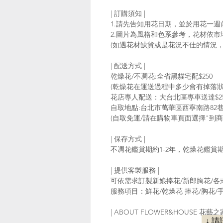
| 訂購須知 |
1.請先告知用花日期，並於用花一
2.圖片為風格和色系參考，花材依
(如遇花材缺貨或是花況不佳的情況
| 配送方式 |
乾燥花/不凋花:全省黑貓宅配$250
(乾燥花在運送過程中多少會有掉落狀
花店專人配送：大台北區專車送達$25
自取地點:台北市萬華區西寧南路82巷7
(自取免運/請在購物車頁面選擇"到商店
| 保存方式 |
不凋花鑑賞期約1-2年，乾燥花鑑
| 提供客製服務 |
可依需求訂製新娘捧花/新郎胸花/
服務項目：鮮花/乾燥花 捧花/胸花/手
| ABOUT FLOWER&HOUSE
↓ 